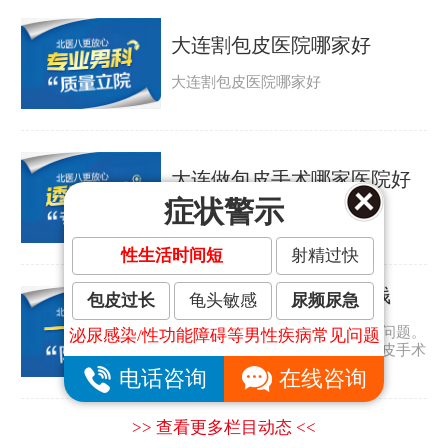
大连割包皮医院哪家好
大连割包皮医院哪家好
大连做包皮手术哪家医院好
症状警示
大连做包皮手术哪家医院好
性生活时间短
射精过快
大连割包皮手术要多少钱
包皮过长
龟头敏感
尿频尿急
包皮过长是许多男人都会遇到的问题。
泌尿感染/性功能障碍等男性疾病常见问题
那包皮怎么会太长呢？大连割包皮手术
要多少钱？...
电话咨询
在线咨询
>> 查看更多栏目动态 <<