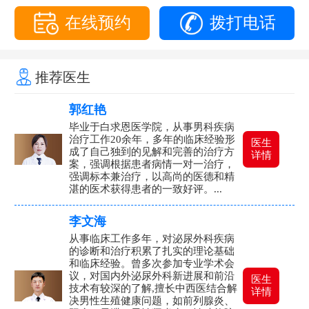
在线预约
拨打电话
推荐医生
郭红艳
毕业于白求恩医学院，从事男科疾病
治疗工作20余年，多年的临床经验形
医生
成了自己独到的见解和完善的治疗方
详情
案，强调根据患者病情一对一治疗，
强调标本兼治疗，以高尚的医德和精
湛的医术获得患者的一致好评。...
李文海
从事临床工作多年，对泌尿外科疾病
的诊断和治疗积累了扎实的理论基础
和临床经验。曾多次参加专业学术会
议，对国内外泌尿外科新进展和前沿
医生
技术有较深的了解,擅长中西医结合解
详情
决男性生殖健康问题，如前列腺炎、