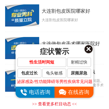
大连割包皮医院哪家好
大连割包皮医院哪家好
大连做包皮手术哪家医院好
症状警示
大连做包皮手术哪家医院好
性生活时间短
射精过快
大连割包皮手术要多少钱
包皮过长
龟头敏感
尿频尿急
包皮过长是许多男人都会遇到的问题。
泌尿感染/性功能障碍等男性疾病常见问题
那包皮怎么会太长呢？大连割包皮手术
要多少钱？...
电话咨询
在线咨询
>> 查看更多栏目动态 <<