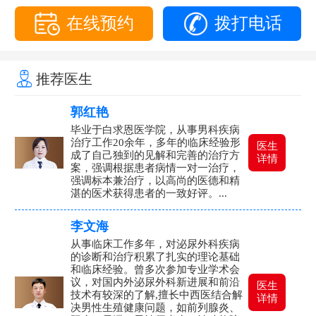
在线预约
拨打电话
推荐医生
郭红艳
毕业于白求恩医学院，从事男科疾病
治疗工作20余年，多年的临床经验形
医生
成了自己独到的见解和完善的治疗方
详情
案，强调根据患者病情一对一治疗，
强调标本兼治疗，以高尚的医德和精
湛的医术获得患者的一致好评。...
李文海
从事临床工作多年，对泌尿外科疾病
的诊断和治疗积累了扎实的理论基础
和临床经验。曾多次参加专业学术会
议，对国内外泌尿外科新进展和前沿
医生
技术有较深的了解,擅长中西医结合解
详情
决男性生殖健康问题，如前列腺炎、