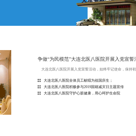
争做“为民模范”大连北医八医院开展入党宣誓
大连北医八医院开展入党宣誓活动，始终牢记使命，保持初心
大连北医八医院全体员工献唱为祖国庆生；
大连北医八医院积极参与2019国籍减灾日主题宣传
大连北医八医院守护心脏健康，用心呵护生命院