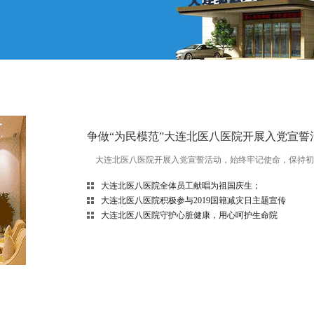
争做“为民模范”大连北医八医院开展入党宣誓
大连北医八医院开展入党宣誓活动，始终牢记使命，保持初心
大连北医八医院全体员工献唱为祖国庆生；
大连北医八医院积极参与2019国籍减灾日主题宣传
大连北医八医院守护心脏健康，用心呵护生命院