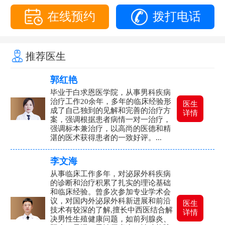
在线预约
拨打电话
推荐医生
郭红艳
毕业于白求恩医学院，从事男科疾病
治疗工作20余年，多年的临床经验形
医生
成了自己独到的见解和完善的治疗方
详情
案，强调根据患者病情一对一治疗，
强调标本兼治疗，以高尚的医德和精
湛的医术获得患者的一致好评。...
李文海
从事临床工作多年，对泌尿外科疾病
的诊断和治疗积累了扎实的理论基础
和临床经验。曾多次参加专业学术会
议，对国内外泌尿外科新进展和前沿
医生
技术有较深的了解,擅长中西医结合解
详情
决男性生殖健康问题，如前列腺炎、