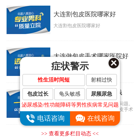
大连割包皮医院哪家好
大连割包皮医院哪家好
大连做包皮手术哪家医院好
症状警示
大连做包皮手术哪家医院好
性生活时间短
射精过快
大连割包皮手术要多少钱
包皮过长
龟头敏感
尿频尿急
包皮过长是许多男人都会遇到的问题。
泌尿感染/性功能障碍等男性疾病常见问题
那包皮怎么会太长呢？大连割包皮手术
要多少钱？...
电话咨询
在线咨询
>> 查看更多栏目动态 <<