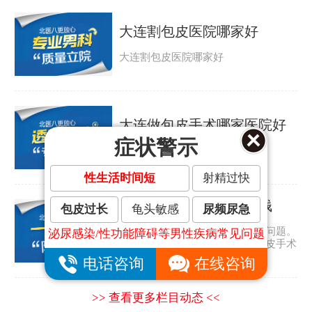
大连割包皮医院哪家好
大连割包皮医院哪家好
大连做包皮手术哪家医院好
症状警示
大连做包皮手术哪家医院好
性生活时间短
射精过快
大连割包皮手术要多少钱
包皮过长
龟头敏感
尿频尿急
包皮过长是许多男人都会遇到的问题。
泌尿感染/性功能障碍等男性疾病常见问题
那包皮怎么会太长呢？大连割包皮手术
要多少钱？...
电话咨询
在线咨询
>> 查看更多栏目动态 <<