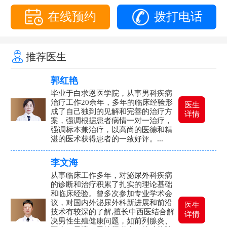
在线预约
拨打电话
推荐医生
郭红艳
毕业于白求恩医学院，从事男科疾病
治疗工作20余年，多年的临床经验形
医生
成了自己独到的见解和完善的治疗方
详情
案，强调根据患者病情一对一治疗，
强调标本兼治疗，以高尚的医德和精
湛的医术获得患者的一致好评。...
李文海
从事临床工作多年，对泌尿外科疾病
的诊断和治疗积累了扎实的理论基础
和临床经验。曾多次参加专业学术会
议，对国内外泌尿外科新进展和前沿
医生
技术有较深的了解,擅长中西医结合解
详情
决男性生殖健康问题，如前列腺炎、